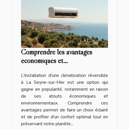
Comprendre les avantages
économiques et
environnementaux de
L'installation d'une climatisation réversible
l'installation d'une climatisation
à La Seyne-sur-Mer est une option qui
réversible à La Seyne-sur-Mer
gagne en popularité, notamment en raison
de ses atouts économiques et
environnementaux. Comprendre ces
avantages permet de faire un choix éclairé
et de profiter d'un confort optimal tout en
préservant notre planète...