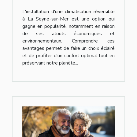
environnementaux de
L'installation d'une climatisation réversible
l'installation d'une climatisation
à La Seyne-sur-Mer est une option qui
réversible à La Seyne-sur-Mer
gagne en popularité, notamment en raison
de ses atouts économiques et
environnementaux. Comprendre ces
avantages permet de faire un choix éclairé
et de profiter d'un confort optimal tout en
préservant notre planète...